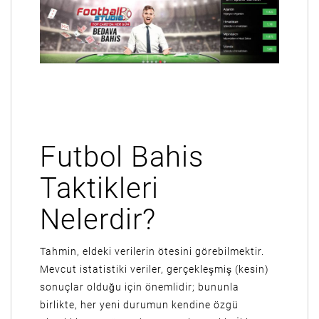
Futbol Bahis
Taktikleri
Nelerdir?
Tahmin, eldeki verilerin ötesini görebilmektir.
Mevcut istatistiki veriler, gerçekleşmiş (kesin)
sonuçlar olduğu için önemlidir; bununla
birlikte, her yeni durumun kendine özgü