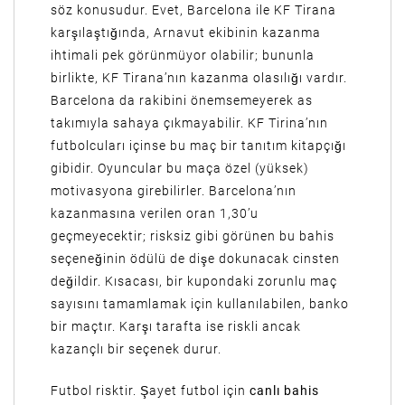
söz konusudur. Evet, Barcelona ile KF Tirana
karşılaştığında, Arnavut ekibinin kazanma
ihtimali pek görünmüyor olabilir; bununla
birlikte, KF Tirana’nın kazanma olasılığı vardır.
Barcelona da rakibini önemsemeyerek as
takımıyla sahaya çıkmayabilir. KF Tirina’nın
futbolcuları içinse bu maç bir tanıtım kitapçığı
gibidir. Oyuncular bu maça özel (yüksek)
motivasyona girebilirler. Barcelona’nın
kazanmasına verilen oran 1,30’u
geçmeyecektir; risksiz gibi görünen bu bahis
seçeneğinin ödülü de dişe dokunacak cinsten
değildir. Kısacası, bir kupondaki zorunlu maç
sayısını tamamlamak için kullanılabilen, banko
bir maçtır. Karşı tarafta ise riskli ancak
kazançlı bir seçenek durur.
Futbol risktir. Şayet futbol için
canlı bahis