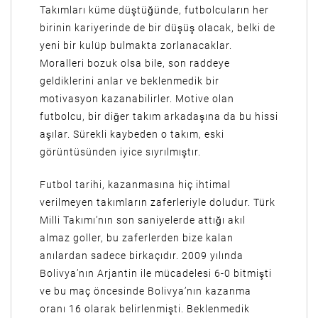
Takımları küme düştüğünde, futbolcuların her
birinin kariyerinde de bir düşüş olacak, belki de
yeni bir kulüp bulmakta zorlanacaklar.
Moralleri bozuk olsa bile, son raddeye
geldiklerini anlar ve beklenmedik bir
motivasyon kazanabilirler. Motive olan
futbolcu, bir diğer takım arkadaşına da bu hissi
aşılar. Sürekli kaybeden o takım, eski
görüntüsünden iyice sıyrılmıştır.
Futbol tarihi, kazanmasına hiç ihtimal
verilmeyen takımların zaferleriyle doludur. Türk
Milli Takımı’nın son saniyelerde attığı akıl
almaz goller, bu zaferlerden bize kalan
anılardan sadece birkaçıdır. 2009 yılında
Bolivya’nın Arjantin ile mücadelesi 6-0 bitmişti
ve bu maç öncesinde Bolivya’nın kazanma
oranı 16 olarak belirlenmişti. Beklenmedik