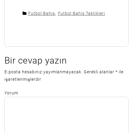
Futbol Bahis
,
Futbol Bahis Taktikleri
Bir cevap yazın
E-posta hesabınız yayımlanmayacak.
Gerekli alanlar
*
ile
işaretlenmişlerdir
Yorum